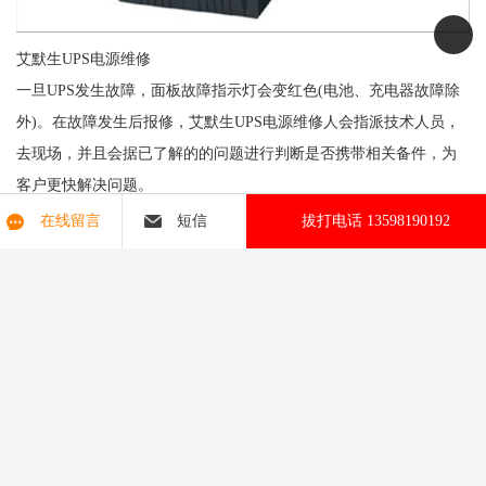
艾默生UPS电源维修
一旦UPS发生故障，面板故障指示灯会变红色(电池、充电器故障除
外)。在故障发生后报修，艾默生UPS电源维修人会指派技术人员，
去现场，并且会据已了解的的问题进行判断是否携带相关备件，为
客户更快解决问题。
迎疆电子一直以为客户提供**的服务来提升企业核心竞争力为目
在线留言
短信
拔打电话 13598190192
标，凭借在业界的良好信誉与经销单位建立了良好、密切的合作关
系，培养了批训练有素的技术服务人员，服务体系日臻完善。
栾川县艾默生UPS电源参数
洛阳山特UPS维修 山特UPS维修 洛阳山特UPS电源销售 UPS电源
维修 UPS电源销售 免费上门检修UPS电源
版权所有：洛阳迎疆电子技术有限公司