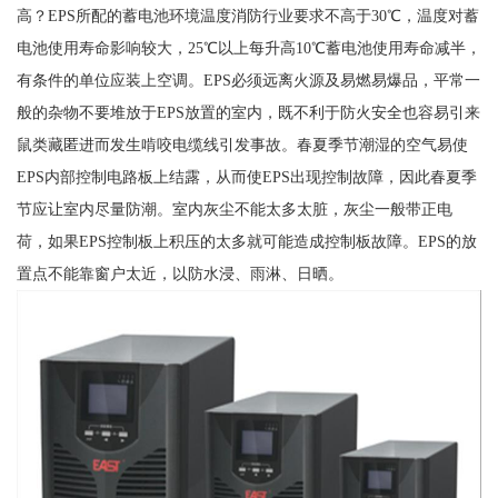
高？EPS所配的蓄电池环境温度消防行业要求不高于30℃，温度对蓄
电池使用寿命影响较大，25℃以上每升高10℃蓄电池使用寿命减半，
有条件的单位应装上空调。EPS必须远离火源及易燃易爆品，平常一
般的杂物不要堆放于EPS放置的室内，既不利于防火安全也容易引来
鼠类藏匿进而发生啃咬电缆线引发事故。春夏季节潮湿的空气易使
EPS内部控制电路板上结露，从而使EPS出现控制故障，因此春夏季
节应让室内尽量防潮。室内灰尘不能太多太脏，灰尘一般带正电
荷，如果EPS控制板上积压的太多就可能造成控制板故障。EPS的放
置点不能靠窗户太近，以防水浸、雨淋、日晒。