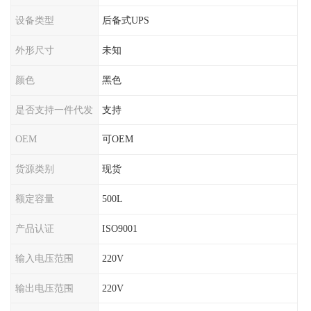
设备类型
后备式UPS
外形尺寸
未知
颜色
黑色
是否支持一件代发
支持
OEM
可OEM
货源类别
现货
额定容量
500L
产品认证
ISO9001
输入电压范围
220V
输出电压范围
220V