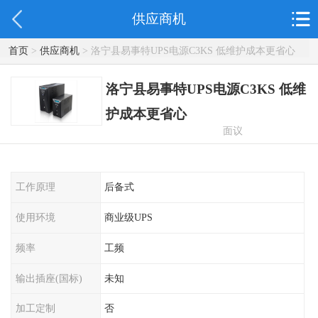
供应商机
首页
>
供应商机
> 洛宁县易事特UPS电源C3KS 低维护成本更省心
洛宁县易事特UPS电源C3KS 低维
护成本更省心
面议
工作原理
后备式
使用环境
商业级UPS
频率
工频
输出插座(国标)
未知
加工定制
否