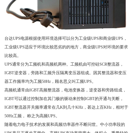
台达UPS电源根据使用环境选择可以分为工业级UPS和商业级UPS，
工业级UPS适应于环境比较恶劣的的地方，商业级UPS对环境的要求
比较高。
UPS通常分为工频机和高频机两种。工频机由可控硅SCR整流器，
IGBT逆变器，旁路和工频升压隔离变压器组成。因其整流器和变压
器工作频率均为工频50Hz，顾名思义叫工频UPS。
高频机通常由IGBT高频整流器，电池变换器，逆变器和旁路组成，
IGBT可以通过控制加在其门极的驱动来控制IGBT的开通与关断，
IGBT整流器开关频率通常在几K到几十KHz，甚达上百KHz，相对于
50Hz工频， 称之为高频UPS。
随着电力电子技术的发展和高频功率器件不断问世。中小功率段的
UPS产品正逐步高频化，高频UPS有功率密度大、体积小、重量轻的