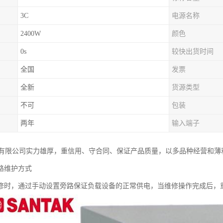
3C
电源名称
2400W
颜色
0s
较快出货时间
全国
发票
全新
货源类型
不可
包装
两年
输入端子
有限公司实力雄厚，重信用、守合同、保证产品质量，以多品种经营和薄
路维护方式
检修时，通过手动设置旁路保证负载设备的正常供电，当维修操作完成后，重