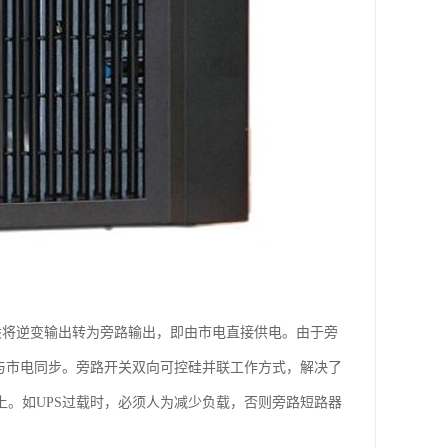
一般将逆变输出转为旁路输出，即由市电直接供电。由于旁
出与市电同步。旁路开关双向可控硅并联工作方式，解决了
上。如UPS过载时，必须人为减少负载，否则旁路短路器