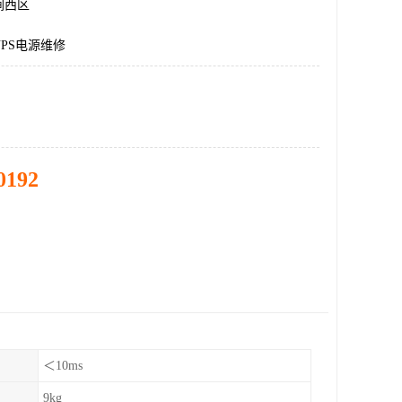
涧西区
PS电源维修
0192
＜10ms
9kg