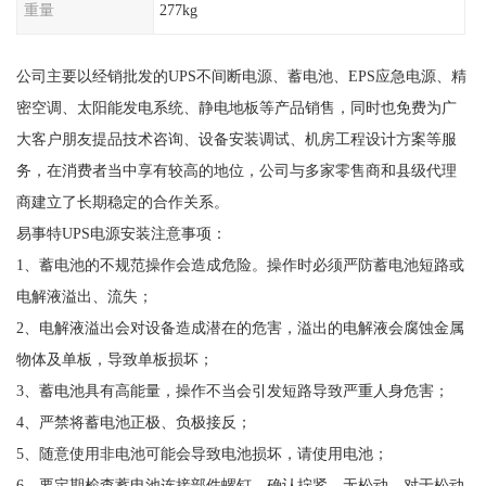
重量
277kg
公司主要以经销批发的UPS不间断电源、蓄电池、EPS应急电源、精
密空调、太阳能发电系统、静电地板等产品销售，同时也免费为广
大客户朋友提品技术咨询、设备安装调试、机房工程设计方案等服
务，在消费者当中享有较高的地位，公司与多家零售商和县级代理
商建立了长期稳定的合作关系。
易事特UPS电源安装注意事项：
1、蓄电池的不规范操作会造成危险。操作时必须严防蓄电池短路或
电解液溢出、流失；
2、电解液溢出会对设备造成潜在的危害，溢出的电解液会腐蚀金属
物体及单板，导致单板损坏；
3、蓄电池具有高能量，操作不当会引发短路导致严重人身危害；
4、严禁将蓄电池正极、负极接反；
5、随意使用非电池可能会导致电池损坏，请使用电池；
6、要定期检查蓄电池连接部件螺钉，确认拧紧，无松动。对于松动