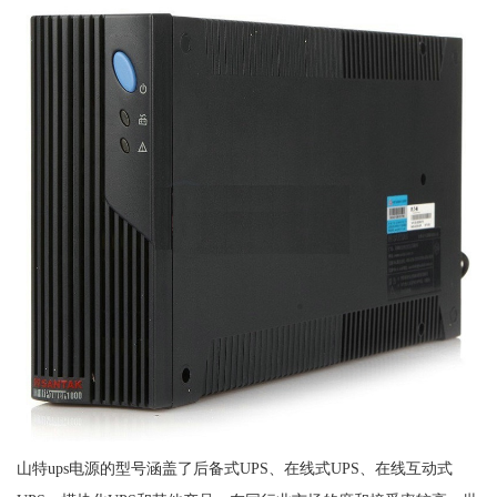
山特ups电源的型号涵盖了后备式UPS、在线式UPS、在线互动式