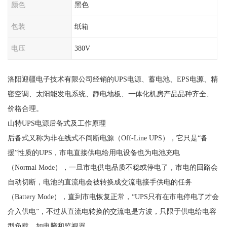
颜色
黑色
包装
纸箱
电压
380V
洛阳迎疆电子技术有限公司经销的UPS电源、蓄电池、EPS电源、精
密空调、太阳能发电系统、静电地板、一体化机房产品品种齐全、
价格合理。
山特UPS电源后备式及工作原理
后备式又称为非在线式不间断电源（Off-Line UPS），它只是“备
援”性质的UPS，市电直接供电给用电设备也为电池充电
（Normal Mode），一旦市电供电品质不稳或停电了，市电的回路会
自动切断，电池的直流电会被转换成交流电接手供电的任务
（Battery Mode），直到市电恢复正常，“UPS只有在市电停电了才会
介入供电”，不过从直流电转换的交流电是方波，只限于供电给电容
型负载，如电脑和监视器。