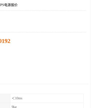
PS电源报价
0192
＜10ms
9kg