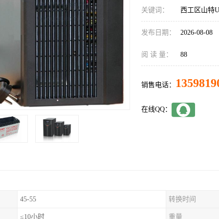
关键词：
西工区山特U
发布日期：
2026-08-08
阅 读 量：
88
1359819
销售电话：
在线QQ：
45-55
转换时间
≤10小时
重量