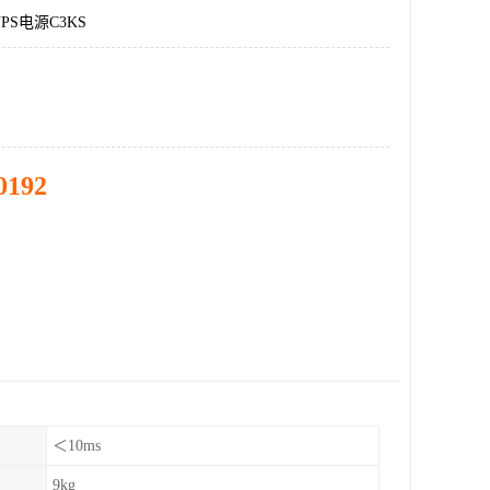
S电源C3KS
0192
＜10ms
9kg