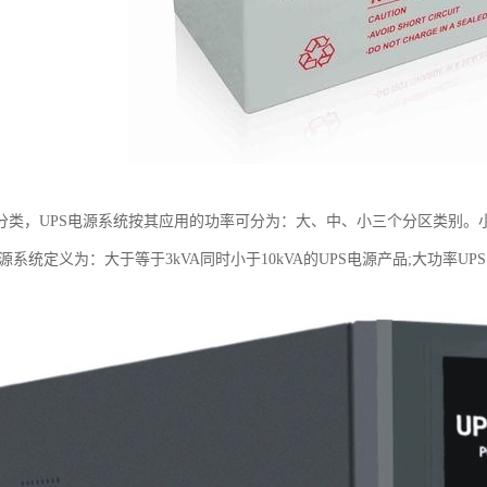
分类，UPS电源系统按其应用的功率可分为：大、中、小三个分区类别。小功
电源系统定义为：大于等于3kVA同时小于10kVA的UPS电源产品;大功率U