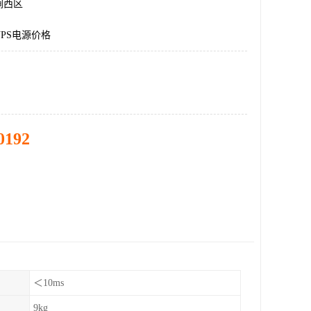
涧西区
PS电源价格
0192
＜10ms
9kg