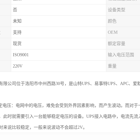
否
设备类型
未知
颜色
发
支持
OEM
现货
额定容量
ISO9001
输入电压范围
220V
重量
有限公司位于洛阳市中州西路30号，是山特UPS、易事特UPS、APC、
稳定电压：电网中的电压，难免会受到外界因素影响，而产生波动。而对
，此时就需要引入一台能够稳定电压的设备。UPS接入电路中，电流先流入U
对来说比较稳定，一般来说波动不会超过2V。