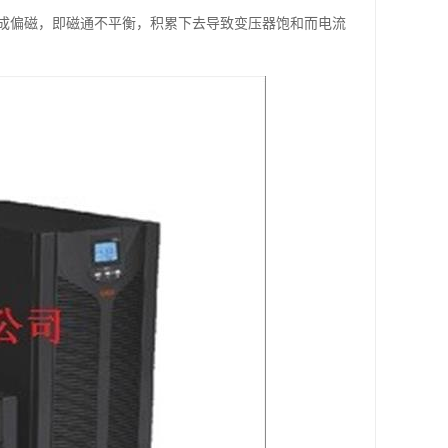
成偏磁，即磁通不平衡，积累下去导致变压器饱和而电流