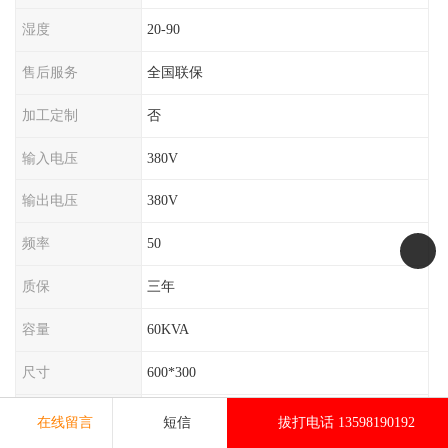
湿度
20-90
售后服务
全国联保
加工定制
否
输入电压
380V
输出电压
380V
频率
50
质保
三年
容量
60KVA
尺寸
600*300
功率
54KW
在线留言
短信
拔打电话 13598190192