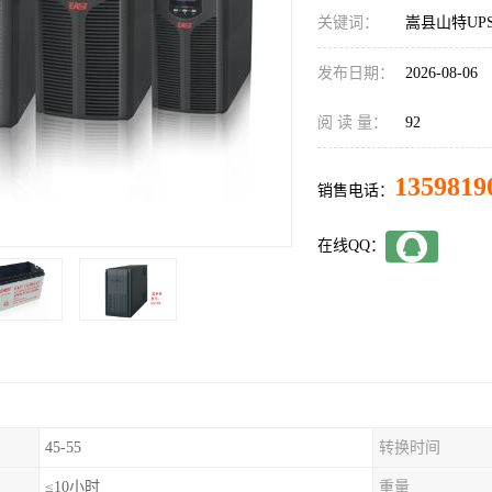
关键词：
嵩县山特UP
发布日期：
2026-08-06
阅 读 量：
92
1359819
销售电话：
在线QQ：
45-55
转换时间
≤10小时
重量