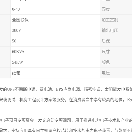
0-40
湿度
全国联保
加工定制
380V
输出电压
50
质保
60KVA
尺寸
54KW
颜色
纸箱
电压
发的UPS不间断电源、蓄电池、EPS应急电源、精密空调、太阳能发电
安装调试、机房工程设计方案等服务，在消费者当中享有较高的地位，公
力电子项目专项资金，发文启动专项课题，用于推进电力电子技术和产业
需求，支持应用具有自主知识产权芯片和技术的电力电子装置，节能型不