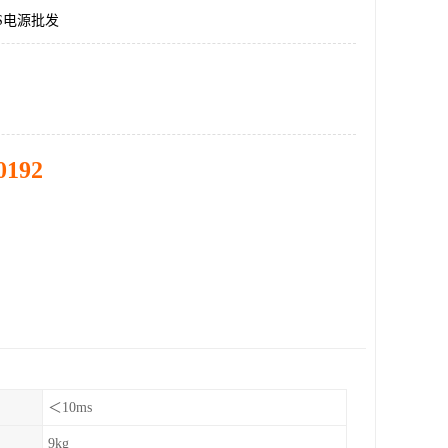
S电源批发
0192
＜10ms
9kg