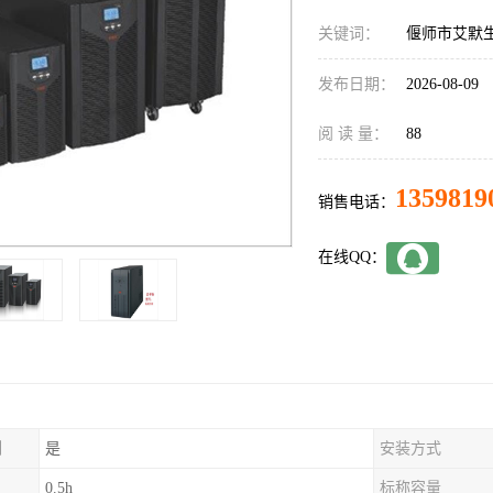
关键词：
偃师市艾默生
发布日期：
2026-08-09
阅 读 量：
88
1359819
销售电话：
在线QQ：
制
是
安装方式
0.5h
标称容量