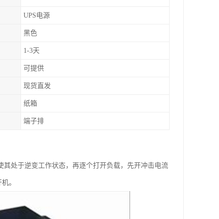
UPS电源
黑色
1-3天
可提供
现货直发
纸箱
端子排
机，使其处于逆变工作状态，再逐个打开负载，先开冲击电流
开机。