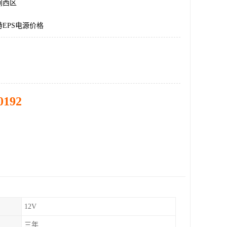
涧西区
EPS电源价格
0192
12V
三年