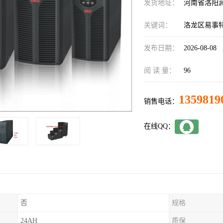
发货地址：
河南省洛阳
关键词：
洛龙区易事特
发布日期：
2026-08-08
阅 读 量：
96
1359819
销售电话：
在线QQ：
否
规格
24AH
质保