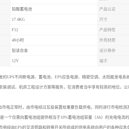
铅酸蓄电池
产品认证
17.4KG
尺寸
F12
产品特性
48小时
外壳材质
铅该合金
设计寿命
12V
端子
发的UPS不间断电源、蓄电池、EPS应急电源、精密空调、太阳能发电
安装调试、机房工程设计方案等服务，在消费者当中享有较高的地位，公
，当市电正常时，由市电经过互投装置给重要负载供电，同时进行市电检测
器是一个仅需向蓄电池组提供相当于10%蓄电池组容量（Ah）的充电电
市电经由EPS的交流旁路和转换开关所组成的供电系统向用户的各种应急