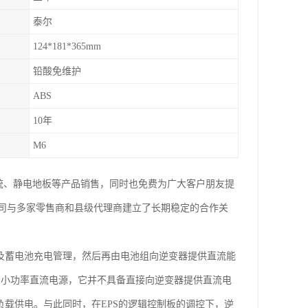
泰尔
124*181*365mm
铅酸免维护
ABS
10年
M6
系统、静电地板等产品销售，同时也免费为广大客户朋友提
司与多家零售商和县级代理商建立了长期稳定的合作关
及蓄电池充电管理，然后再由电池组向逆变器提供直流能
流的小功率直流电源，它并不具备直接向逆变器提供直流电
负载供电。与此同时，在EPS的逻辑控制板的调控下，逆