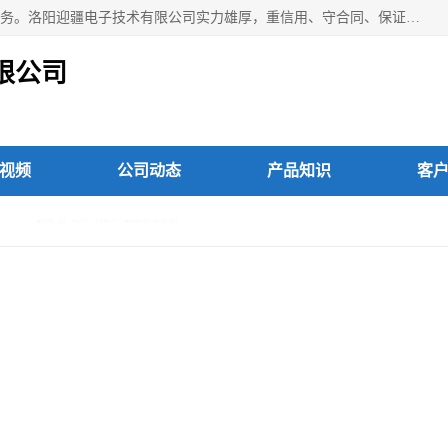
洛阳迎疆电子技术有限公司从事：洛阳山特UPS电源维修等服务。洛阳迎疆电子技术有限公司实力雄厚，重信用、守合同、保证产品质量，以多品种经营特色和薄利多销的原则，赢得了广大客户的信任。公司的宗旨——用服务求发展，用质量求生存！
限公司
视频
公司动态
产品知识
客
少停机时间损失
洛宁县山特UPS电
99.00
价格：￥
元/个
产品数量：
999999.00个
发货地址：
河南省洛阳