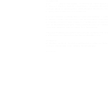
整个过程是全程介入的”。其优点是输出的波型和市电一样是正弦波，而且纯
，只要在UPS输出功率足够的前题下，可以供电给任何使用市电的设备。
力电子项目专项资金，发文启动专项课题，用于推进电力电子技术和产业
需求，支持应用具有自主知识产权芯片和技术的电力电子装置，节能型不
用70%以上需要经过电力电子变换装置，然后再给负载。电力电子电源
变频器的应用将使得电机性负载大幅度节能，不间断电源UPS的应用将
络、通信系统能源心脏。信息和工业自动化水平的发展，与电力电子电源