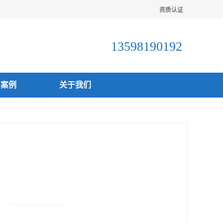
资质认证
13598190192
户案例
关于我们
源价格 减少停机时间损失
 起
涧西区