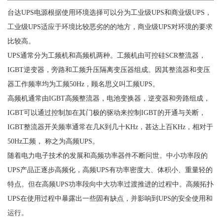
台达UPS电源根据使用环境选择可以分为工业级UPS和商业级UPS，
工业级UPS适应于环境比较恶劣的的地方，商业级UPS对环境的要求
比较高。
UPS通常分为工频机和高频机两种。工频机由可控硅SCR整流器，
IGBT逆变器，旁路和工频升压隔离变压器组成。因其整流器和变压
器工作频率均为工频50Hz，顾名思义叫工频UPS。
高频机通常由IGBT高频整流器，电池变换器，逆变器和旁路组成，
IGBT可以通过控制加在其门极的驱动来控制IGBT的开通与关断，
IGBT整流器开关频率通常在几K到几十KHz，甚达上百KHz，相对于
50Hz工频， 称之为高频UPS。
随着电力电子技术的发展和高频功率器件不断问世。中小功率段的
UPS产品正逐步高频化，高频UPS有功率密度大、体积小、重量轻的
特点。但在高频UPS功率段向中大功率过渡推进的过程中。高频拓扑
UPS在使用过程中暴露出一些固有缺点，并影响到UPS的安全使用和
运行。