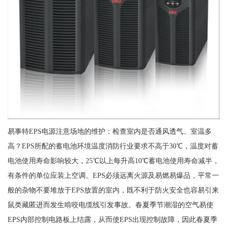
易事特EPS电源注意场地的维护：检查室内是否通风透气、室温多
高？EPS所配的蓄电池环境温度消防行业要求不高于30℃，温度对蓄
电池使用寿命影响较大，25℃以上每升高10℃蓄电池使用寿命减半，
有条件的单位应装上空调。EPS必须远离火源及易燃易爆品，平常一
般的杂物不要堆放于EPS放置的室内，既不利于防火安全也容易引来
鼠类藏匿进而发生啃咬电缆线引发事故。春夏季节潮湿的空气易使
EPS内部控制电路板上结露，从而使EPS出现控制故障，因此春夏季