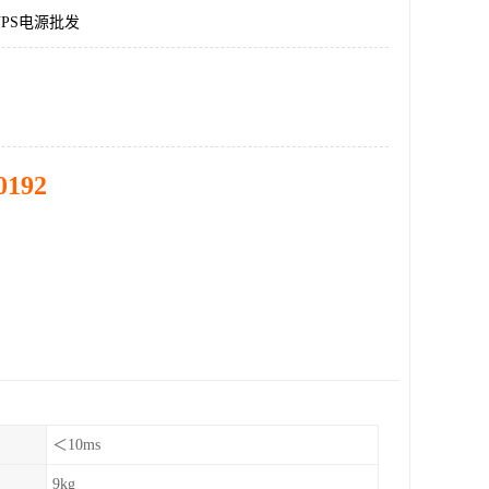
PS电源批发
0192
＜10ms
9kg