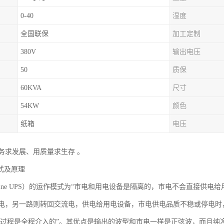
0-40
湿度
全国联保
加工定制
380V
输出电压
50
质保
60KVA
尺寸
54KW
颜色
纸箱
电压
务求发展、用质量求生存 。
式及原理
-Line UPS）的运作模式为“市电和用电设备是隔离的，市电不会直接供
电，另一路则转回交流电，供电给用电设备，市电供电品质不稳或停电时
整个过程是全程介入的”。其优点是输出的波型和市电一样是正弦波，而且纯