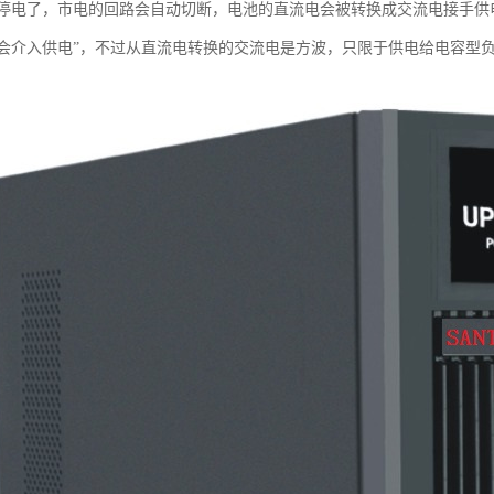
电了，市电的回路会自动切断，电池的直流电会被转换成交流电接手供电的任务（
会介入供电”，不过从直流电转换的交流电是方波，只限于供电给电容型