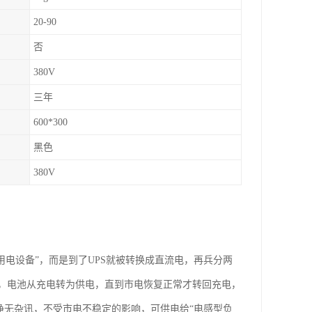
20-90
否
380V
三年
600*300
黑色
380V
电给用电设备”，而是到了UPS就被转换成直流电，再兵分两
，电池从充电转为供电，直到市电恢复正常才转回充电，
净无杂讯，不受市电不稳定的影响，可供电给“电感型负