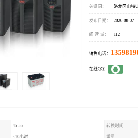
关键词：
洛龙区山特U
发布日期：
2026-08-07
阅 读 量：
112
1359819
销售电话：
在线QQ：
45-55
转换时间
≤10小时
重量