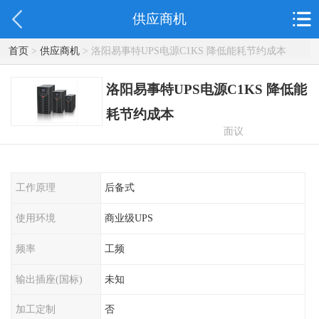
供应商机
首页
>
供应商机
> 洛阳易事特UPS电源C1KS 降低能耗节约成本
洛阳易事特UPS电源C1KS 降低能
耗节约成本
面议
工作原理
后备式
使用环境
商业级UPS
频率
工频
输出插座(国标)
未知
加工定制
否