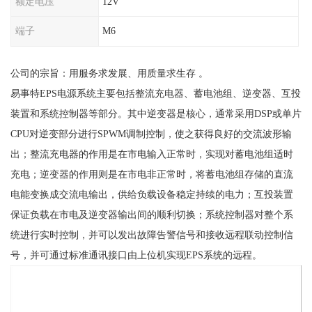
额定电压
12V
端子
M6
公司的宗旨：用服务求发展、用质量求生存 。
易事特EPS电源系统主要包括整流充电器、蓄电池组、逆变器、互投
装置和系统控制器等部分。其中逆变器是核心，通常采用DSP或单片
CPU对逆变部分进行SPWM调制控制，使之获得良好的交流波形输
出；整流充电器的作用是在市电输入正常时，实现对蓄电池组适时
充电；逆变器的作用则是在市电非正常时，将蓄电池组存储的直流
电能变换成交流电输出，供给负载设备稳定持续的电力；互投装置
保证负载在市电及逆变器输出间的顺利切换；系统控制器对整个系
统进行实时控制，并可以发出故障告警信号和接收远程联动控制信
号，并可通过标准通讯接口由上位机实现EPS系统的远程。