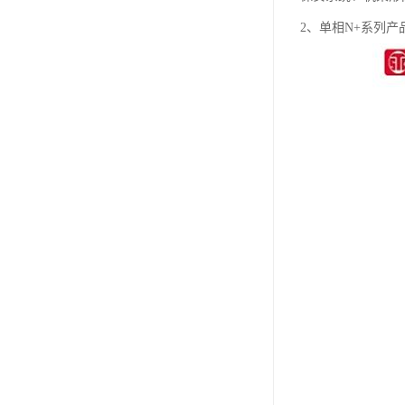
2、单相N+系列产