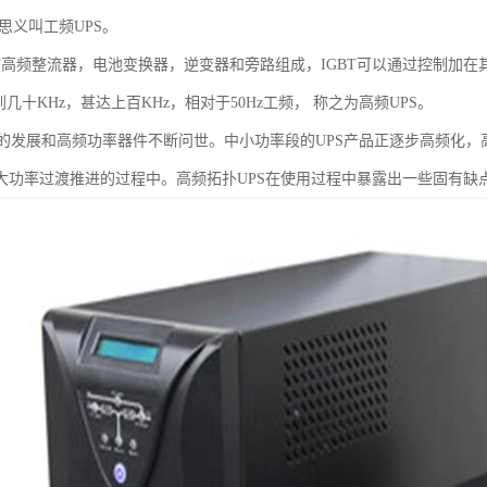
名思义叫工频UPS。
T高频整流器，电池变换器，逆变器和旁路组成，IGBT可以通过控制加在其
几十KHz，甚达上百KHz，相对于50Hz工频， 称之为高频UPS。
的发展和高频功率器件不断问世。中小功率段的UPS产品正逐步高频化，
中大功率过渡推进的过程中。高频拓扑UPS在使用过程中暴露出一些固有缺