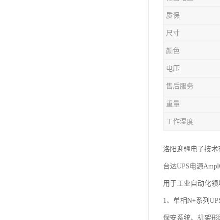
质保
尺寸
颜色
电压
售后服务
重量
工作湿度
洛阳迎疆电子技术
台达UPS电源Am
用于工业自动化领域
1、单相N+系列UP
保安系统、机架形