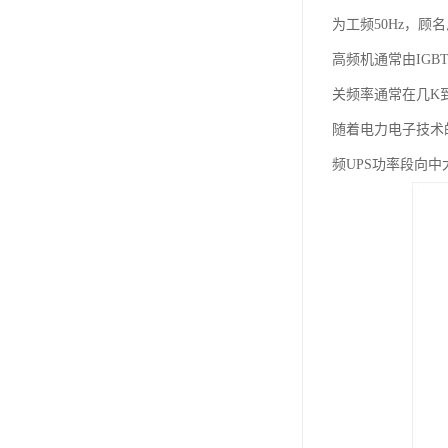
为工频50Hz，顾
高频机通常由IGB
关频率通常在几K到
随着电力电子技术
频UPS功率段向