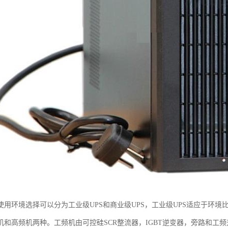
使用环境选择可以分为工业级UPS和商业级UPS，工业级UPS适应于环
频机和高频机两种。工频机由可控硅SCR整流器，IGBT逆变器，旁路和