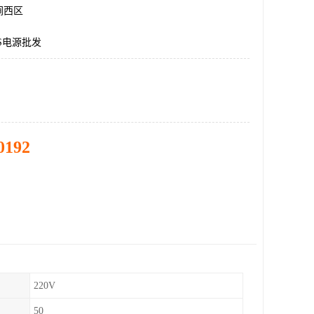
涧西区
S电源批发
0192
220V
50