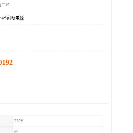
涧西区
ps不间断电源
0192
220V
50