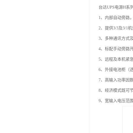
台达UPS电源H
1、内部自动旁路
2、提供3/3及3/1
3、多种通讯方式
4、标配手动旁路
5、远程及本机紧
6、外接电池柜（
7、高输入功率因数 (
8、经济模式既可
9、宽输入电压范