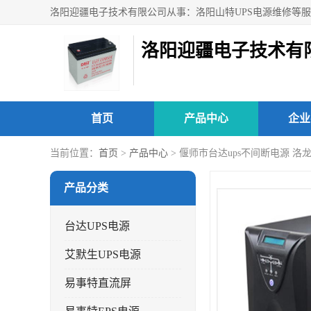
洛阳迎疆电子技术有
首页
产品中心
企业
当前位置：
首页
>
产品中心
> 偃师市台达ups不间断电源 洛
产品分类
台达UPS电源
艾默生UPS电源
易事特直流屏