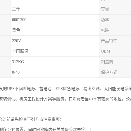
三年
容量
600*300
功率
黑色
包装
220V
产品特性
全国联保
OEM
312KG
制造商
0-40
保护方式
发的UPS不间断电源、蓄电池、EPS应急电源、精密空调、太阳能发电
安装调试、机房工程设计方案等服务，在消费者当中享有较高的地位，公
统启动前请先检查下列几点注意事项：
断(OFF)位置，同时电池箱内开关或保险丝未接上；