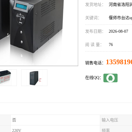
发货地址：
河南省洛阳
关键词：
偃师市台达u
发布日期：
2026-08-07
阅 读 量：
76
1359819
销售电话：
在线QQ：
否
输入电压
220V
频率