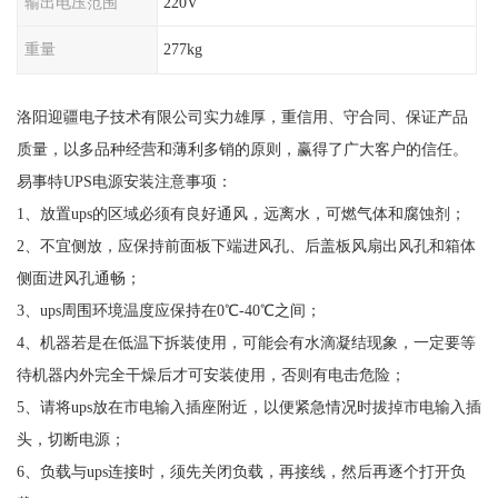
输出电压范围
220V
重量
277kg
洛阳迎疆电子技术有限公司实力雄厚，重信用、守合同、保证产品
质量，以多品种经营和薄利多销的原则，赢得了广大客户的信任。
易事特UPS电源安装注意事项：
1、放置ups的区域必须有良好通风，远离水，可燃气体和腐蚀剂；
2、不宜侧放，应保持前面板下端进风孔、后盖板风扇出风孔和箱体
侧面进风孔通畅；
3、ups周围环境温度应保持在0℃-40℃之间；
4、机器若是在低温下拆装使用，可能会有水滴凝结现象，一定要等
待机器内外完全干燥后才可安装使用，否则有电击危险；
5、请将ups放在市电输入插座附近，以便紧急情况时拔掉市电输入插
头，切断电源；
6、负载与ups连接时，须先关闭负载，再接线，然后再逐个打开负