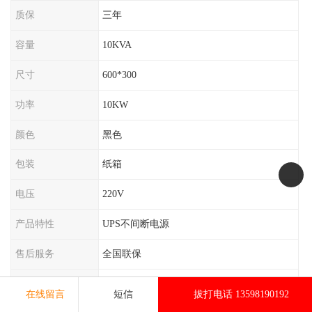
质保
三年
容量
10KVA
尺寸
600*300
功率
10KW
颜色
黑色
包装
纸箱
电压
220V
产品特性
UPS不间断电源
售后服务
全国联保
OEM
否
在线留言
短信
拔打电话 13598190192