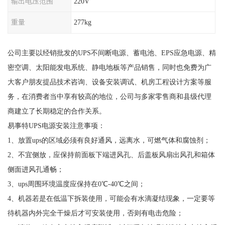
输出电压范围
220V
重量
277kg
公司主要以经销批发的UPS不间断电源、蓄电池、EPS应急电源、精
密空调、太阳能发电系统、静电地板等产品销售，同时也免费为广
大客户朋友提品技术咨询、设备安装调试、机房工程设计方案等服
务，在消费者当中享有较高的地位，公司与多家零售商和县级代理
商建立了长期稳定的合作关系。
易事特UPS电源安装注意事项：
1、放置ups的区域必须有良好通风，远离水，可燃气体和腐蚀剂；
2、不宜侧放，应保持前面板下端进风孔、后盖板风扇出风孔和箱体
侧面进风孔通畅；
3、ups周围环境温度应保持在0℃-40℃之间；
4、机器若是在低温下拆装使用，可能会有水滴凝结现象，一定要等
待机器内外完全干燥后才可安装使用，否则有电击危险；