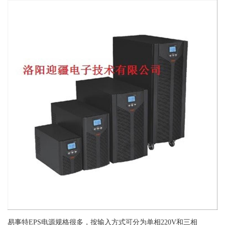
易事特EPS电源规格很多，按输入方式可分为单相220V和三相