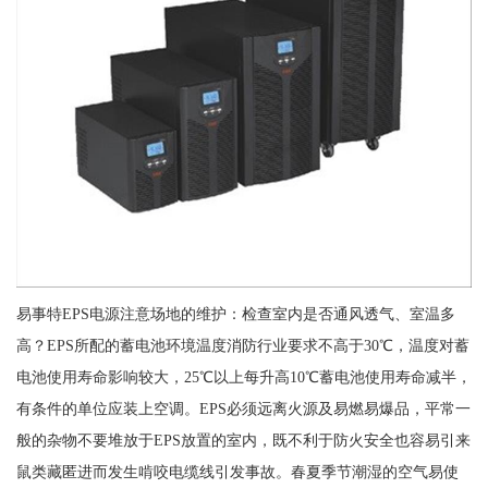
易事特EPS电源注意场地的维护：检查室内是否通风透气、室温多
高？EPS所配的蓄电池环境温度消防行业要求不高于30℃，温度对蓄
电池使用寿命影响较大，25℃以上每升高10℃蓄电池使用寿命减半，
有条件的单位应装上空调。EPS必须远离火源及易燃易爆品，平常一
般的杂物不要堆放于EPS放置的室内，既不利于防火安全也容易引来
鼠类藏匿进而发生啃咬电缆线引发事故。春夏季节潮湿的空气易使