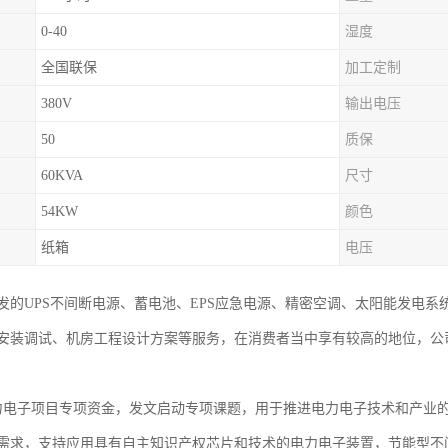
0-40
湿度
全国联保
加工定制
380V
输出电压
50
质保
60KVA
尺寸
54KW
颜色
纸箱
电压
发的UPS不间断电源、蓄电池、EPS应急电源、精密空调、太阳能发电
安装调试、机房工程设计方案等服务，在消费者当中享有较高的地位，公
力电子项目专项资金，发文启动专项课题，用于推进电力电子技术和产业
需求，支持应用具有自主知识产权芯片和技术的电力电子装置，节能型不