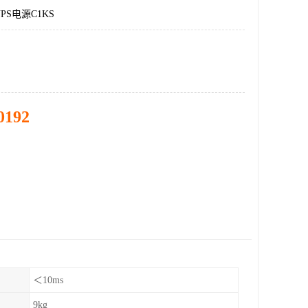
S电源C1KS
0192
＜10ms
9kg