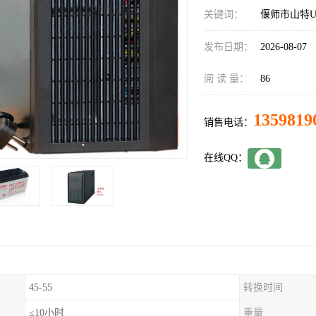
关键词：
偃师市山特UP
发布日期：
2026-08-07
阅 读 量：
86
1359819
销售电话：
在线QQ：
45-55
转换时间
≤10小时
重量